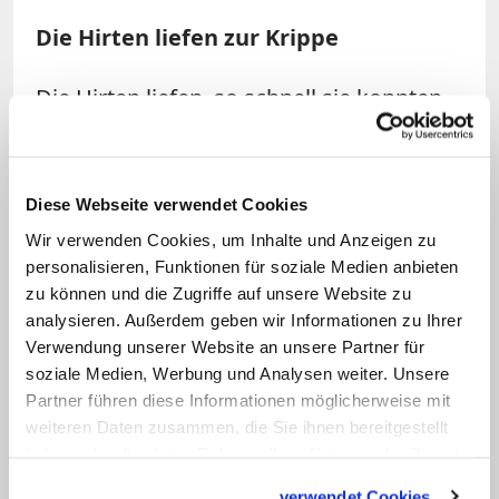
Die Hirten liefen zur Krippe
Die Hirten liefen, so schnell sie konnten,
bis sie endlich den Stall erreicht hatten.
Dort fanden sie Maria, Josef und das Kind
in der Krippe. Die Hirten fielen auf die
Diese Webseite verwendet Cookies
Knie und beteten es an. Dann erzählten
Wir verwenden Cookies, um Inhalte und Anzeigen zu
sie Maria und Josef von den Engeln und
personalisieren, Funktionen für soziale Medien anbieten
ihrer Botschaft. Maria freute sich, und sie
zu können und die Zugriffe auf unsere Website zu
analysieren. Außerdem geben wir Informationen zu Ihrer
bewahrte alles, was sie gehört hatte, in
Verwendung unserer Website an unsere Partner für
ihrem Herzen und dachte darüber nach.
soziale Medien, Werbung und Analysen weiter. Unsere
Partner führen diese Informationen möglicherweise mit
(Nacherzählt aus Lukas 2 im Neuen
weiteren Daten zusammen, die Sie ihnen bereitgestellt
Testament)
haben oder die sie im Rahmen Ihrer Nutzung der Dienste
gesammelt haben.
verwendet Cookies