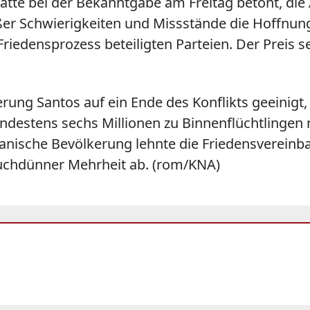
tte bei der Bekanntgabe am Freitag betont, die 
ßer Schwierigkeiten und Missstände die Hoffnung
Friedensprozess beteiligten Parteien. Der Preis
erung Santos auf ein Ende des Konflikts geeinigt
ndestens sechs Millionen zu Binnenflüchtlinge
anische Bevölkerung lehnte die Friedensverei
chdünner Mehrheit ab. (rom/KNA)