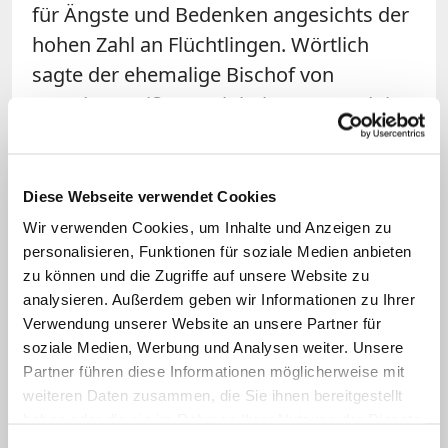
für Ängste und Bedenken angesichts der
hohen Zahl an Flüchtlingen. Wörtlich
sagte der ehemalige Bischof von
Dresden-Meißen: "Ich habe Verständnis
dafür, dass wir eine kontroverse
Diskussion darüber führen müssen, wie
wir mit der großen Zahl von Flüchtlingen
Diese Webseite verwendet Cookies
umgehen sollen. Niemand hat gesagt,
Wir verwenden Cookies, um Inhalte und Anzeigen zu
dass uns die Integration leicht fallen
personalisieren, Funktionen für soziale Medien anbieten
zu können und die Zugriffe auf unsere Website zu
wird, wir müssen die Ängste und
analysieren. Außerdem geben wir Informationen zu Ihrer
Bedenken, die Schwierigkeiten sehr ernst
Verwendung unserer Website an unsere Partner für
nehmen."
soziale Medien, Werbung und Analysen weiter. Unsere
Partner führen diese Informationen möglicherweise mit
Es gebe aber keine Alternative zur
weiteren Daten zusammen, die Sie ihnen bereitgestellt
haben oder die sie im Rahmen Ihrer Nutzung der Dienste
Integration, "und wir schaffen das". Der
gesammelt haben.