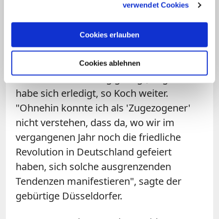
Erzbischof betonte: "In den aus tiefer Not
verwendet Cookies
Fliehenden kommt Christus, der selbst
Flüchtling war, auf uns zu. Auch deshalb
Cookies erlauben
dürfen wir die Flüchtlinge an den
Grenzen nicht abweisen." Bis vor kurzem
Cookies ablehnen
habe er die Hoffnung gehegt, Pegida
habe sich erledigt, so Koch weiter.
"Ohnehin konnte ich als 'Zugezogener'
nicht verstehen, dass da, wo wir im
vergangenen Jahr noch die friedliche
Revolution in Deutschland gefeiert
haben, sich solche ausgrenzenden
Tendenzen manifestieren", sagte der
gebürtige Düsseldorfer.