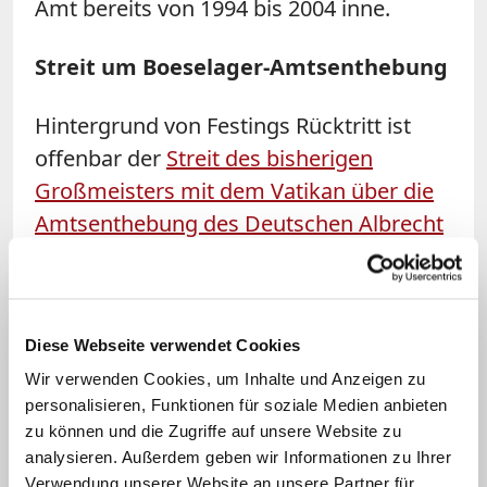
Amt bereits von 1994 bis 2004 inne.
Streit um Boeselager-Amtsenthebung
Hintergrund von Festings Rücktritt ist
offenbar der
Streit des bisherigen
Großmeisters mit dem Vatikan über die
Amtsenthebung des Deutschen Albrecht
von Boeselager als Großkanzler des
Malteserordens
. Festing hatte die
Entlassung im vergangenen Dezember
Diese Webseite verwendet Cookies
mit "schwerwiegenden Problemen"
Wir verwenden Cookies, um Inhalte und Anzeigen zu
begründet, die während Boeselagers Zeit
personalisieren, Funktionen für soziale Medien anbieten
als Verantwortlicher für die Koordination
zu können und die Zugriffe auf unsere Website zu
der humanitären Hilfe des Ordens
analysieren. Außerdem geben wir Informationen zu Ihrer
aufgetreten seien. Boeselager betonte,
Verwendung unserer Website an unsere Partner für