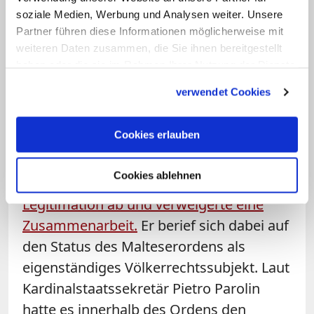
soziale Medien, Werbung und Analysen weiter. Unsere
die Amtsenthebung entbehre "jeder
Partner führen diese Informationen möglicherweise mit
rechtlichen Grundlage" und reichte vor
weiteren Daten zusammen, die Sie ihnen bereitgestellt
einem ordensinternen Gericht Klage
haben oder die sie im Rahmen Ihrer Nutzung der Dienste
dagegen ein.
gesammelt haben.
verwendet Cookies
Der Papst setzte im Dezember eine
Cookies erlauben
Untersuchungskommission zu dem
Vorgang ein.
Festing sprach diesem
Cookies ablehnen
Gremium zuletzt öffentlich die
Legitimation ab und verweigerte eine
Zusammenarbeit.
Er berief sich dabei auf
den Status des Malteserordens als
eigenständiges Völkerrechtssubjekt. Laut
Kardinalstaatssekretär Pietro Parolin
hatte es innerhalb des Ordens den