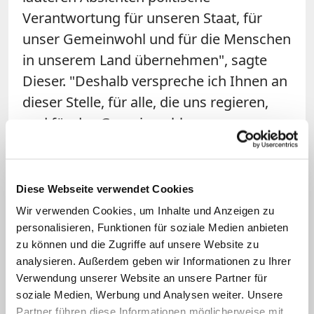
Verantwortung für unseren Staat, für
unser Gemeinwohl und für die Menschen
in unserem Land übernehmen", sagte
Dieser. "Deshalb verspreche ich Ihnen an
dieser Stelle, für alle, die uns regieren,
und für das Gemeinwohl unserer
Gesellschaft persönlich und in unseren
katholischen Gottesdiensten auch
öffentlich immer wieder zu beten."
Diese Webseite verwendet Cookies
Wir verwenden Cookies, um Inhalte und Anzeigen zu
Kraft erklärte, der Treueeid bekräftige
personalisieren, Funktionen für soziale Medien anbieten
"die gemeinsame Verantwortung von
zu können und die Zugriffe auf unsere Website zu
analysieren. Außerdem geben wir Informationen zu Ihrer
Kirche und Staat für die Menschen in
Verwendung unserer Website an unsere Partner für
unserem Land". Die Kirchen wie auch die
soziale Medien, Werbung und Analysen weiter. Unsere
anderen Religionsgemeinschaften seien
Partner führen diese Informationen möglicherweise mit