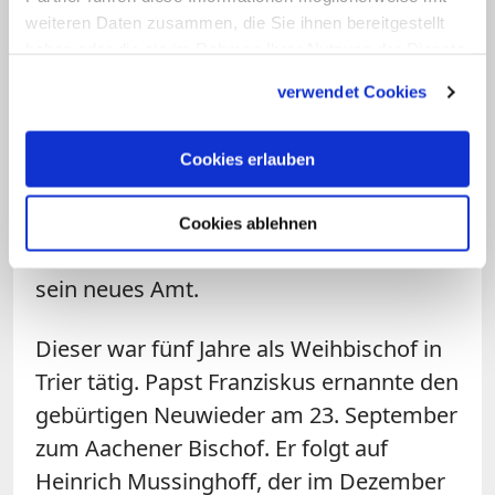
wichtige Partner, um bestehende
weiteren Daten zusammen, die Sie ihnen bereitgestellt
haben oder die sie im Rahmen Ihrer Nutzung der Dienste
Aufgaben und Herausforderungen zu
gesammelt haben.
meistern. "Die Aufnahme und Integration
verwendet Cookies
der Flüchtlinge, für die sich gerade die
Kirchen besonders engagieren, ist hierfür
Cookies erlauben
ein eindrückliches Beispiel", so die
Regierungschefin. Sie wünschte dem
Cookies ablehnen
Bischof "viel Kraft und viel Freude" für
sein neues Amt.
Dieser war fünf Jahre als Weihbischof in
Trier tätig. Papst Franziskus ernannte den
gebürtigen Neuwieder am 23. September
zum Aachener Bischof. Er folgt auf
Heinrich Mussinghoff, der im Dezember