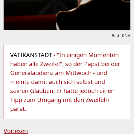
Bild: KNA
VATIKANSTADT
- "In einigen Momenten
haben alle Zweifel", so der Papst bei der
Generalaudienz am Mittwoch - und
meinte damit auch sich selbst und
seinen Glauben. Er hatte jedoch einen
Tipp zum Umgang mit den Zweifeln
parat.
Vorlesen