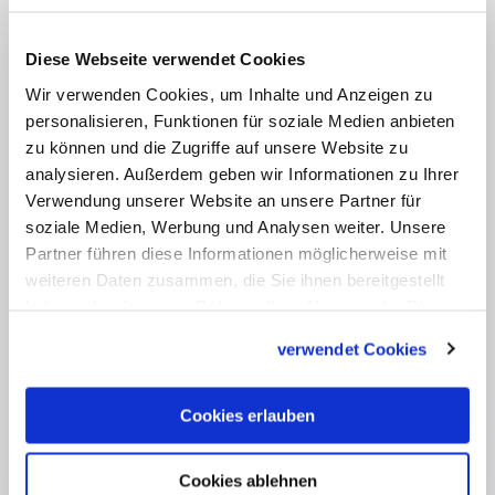
Katechese überwunden werden. Darüber
hinaus gelte es, den Glauben zu leben,
Diese Webseite verwendet Cookies
vor allem im Dienst an den
Wir verwenden Cookies, um Inhalte und Anzeigen zu
Mitmenschen. "Dann lösen sich viele
personalisieren, Funktionen für soziale Medien anbieten
Zweifel auf, da wir die Erfahrung der
zu können und die Zugriffe auf unsere Website zu
Nähe Gottes und der Wahrheit des
analysieren. Außerdem geben wir Informationen zu Ihrer
Evangeliums machen", sagte der Papst.
Verwendung unserer Website an unsere Partner für
soziale Medien, Werbung und Analysen weiter. Unsere
Die Generalaudienz war die erste nach
Partner führen diese Informationen möglicherweise mit
dem
Heiligen Jahr der Barmherzigkeit
,
weiteren Daten zusammen, die Sie ihnen bereitgestellt
das am Sonntag zu Ende gegangen war.
haben oder die sie im Rahmen Ihrer Nutzung der Dienste
(KNA)
gesammelt haben.
verwendet Cookies
Cookies erlauben
Schlagworte:
Cookies ablehnen