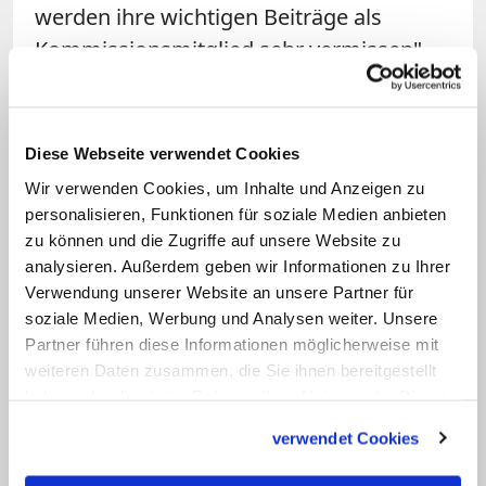
werden ihre wichtigen Beiträge als
Kommissionsmitglied sehr vermissen",
heißt es in einer Erklärung des
Kommissionsvorsitzenden, Kardinal Sean
Patrick O'Malley. Zugleich kündigte der
Diese Webseite verwendet Cookies
Bostoner Erzbischof an, in der nächsten
Wir verwenden Cookies, um Inhalte und Anzeigen zu
Kommissionssitzung über Collins'
personalisieren, Funktionen für soziale Medien anbieten
Beweggründe zu erörtern.
zu können und die Zugriffe auf unsere Website zu
analysieren. Außerdem geben wir Informationen zu Ihrer
Verwendung unserer Website an unsere Partner für
Diarmuid Martin, der Erzbischof der
soziale Medien, Werbung und Analysen weiter. Unsere
Diözese Dublin dankte Marie Collins für
Partner führen diese Informationen möglicherweise mit
ihr Engagement und für die Bereitschaft
weiteren Daten zusammen, die Sie ihnen bereitgestellt
weiter mit der Kinderschutzkommission
haben oder die sie im Rahmen Ihrer Nutzung der Dienste
gesammelt haben.
zusammen zu arbeiten. Opfer und
verwendet Cookies
Überlebende schuldeten ihr großen