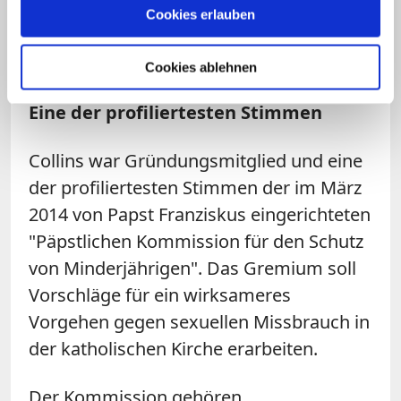
Dank, da sie auch gegen Widerstände nie
Cookies erlauben
den einfachen Weg gegangen, sondern
ihre Stimme erhoben habe.
Cookies ablehnen
Eine der profiliertesten Stimmen
Collins war Gründungsmitglied und eine
der profiliertesten Stimmen der im März
2014 von Papst Franziskus eingerichteten
"Päpstlichen Kommission für den Schutz
von Minderjährigen". Das Gremium soll
Vorschläge für ein wirksameres
Vorgehen gegen sexuellen Missbrauch in
der katholischen Kirche erarbeiten.
Der Kommission gehören