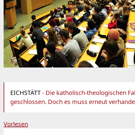
EICHSTÄTT
- Die katholisch-theologischen F
geschlossen. Doch es muss erneut verhande
Vorlesen