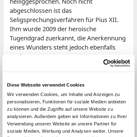
heiliggesprochen. Noch nicht
abgeschlossen ist das
Seligsprechungsverfahren für Pius XII.
Ihm wurde 2009 der heroische
Tugendgrad zuerkannt, die Anerkennung
eines Wunders steht jedoch ebenfalls
noch aus.
Leibarzt des Papstes bestätigte
Herzinfarkt-These
Diese Webseite verwendet Cookies
Wir verwenden Cookies, um Inhalte und Anzeigen zu
In den vergangenen Tagen hatte ein Buch
personalisieren, Funktionen für soziale Medien anbieten
Aufsehen erregt, das bislang unbekannte
zu können und die Zugriffe auf unsere Website zu
Aussagen des Leibarztes zum
Tod von
analysieren. Außerdem geben wir Informationen zu Ihrer
Verwendung unserer Website an unsere Partner für
Johannes Paul I.
enthält. Autorin ist die
soziale Medien, Werbung und Analysen weiter. Unsere
Vize-Postulatorin im