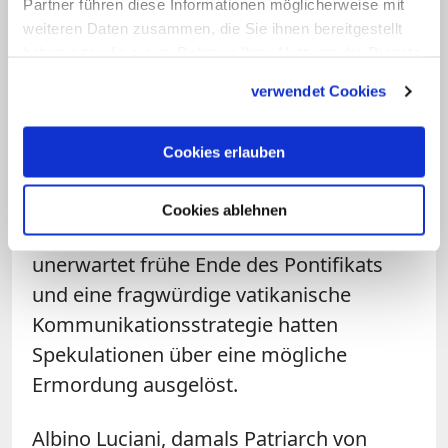
Partner führen diese Informationen möglicherweise mit
Seligsprechungsprozess, Stefania
weiteren Daten zusammen, die Sie ihnen bereitgestellt
Falasca. Demnach klagte der Papst
haben oder die sie im Rahmen Ihrer Nutzung der Dienste
gesammelt haben.
wenige Stunden vor seinem Tod am 28.
verwendet Cookies
September 1978 über starke Schmerzen
im oberen Brustbereich, wollte aber
Cookies erlauben
keinen Arzt rufen lassen. Dies stützt die
offizielle Darstellung, nach der Johannes
Cookies ablehnen
Paul I. einem Herzinfarkt erlag. Das
unerwartet frühe Ende des Pontifikats
und eine fragwürdige vatikanische
Kommunikationsstrategie hatten
Spekulationen über eine mögliche
Ermordung ausgelöst.
Albino Luciani, damals Patriarch von