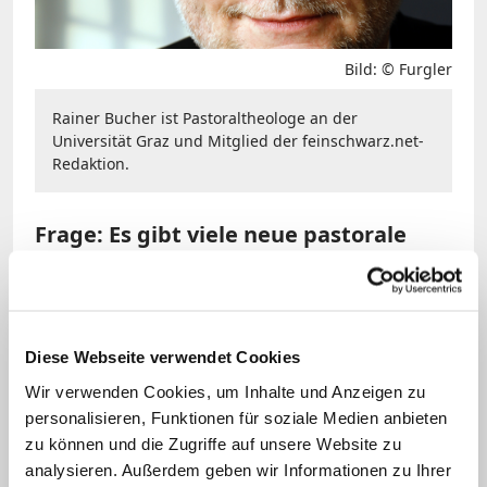
Bild: © Furgler
Rainer Bucher ist Pastoraltheologe an der
Universität Graz und Mitglied der feinschwarz.net-
Redaktion.
Frage: Es gibt viele neue pastorale
Wege, die Gemeinden gehen. Was
halten Sie von dem Modell der
Gemeinde-Equipe
?
Diese Webseite verwendet Cookies
Bucher:
Über dieses Modell aus
Wir verwenden Cookies, um Inhalte und Anzeigen zu
personalisieren, Funktionen für soziale Medien anbieten
Frankreich wird viel diskutiert, weil es die
zu können und die Zugriffe auf unsere Website zu
Ehrenamtlichen in eine besondere
analysieren. Außerdem geben wir Informationen zu Ihrer