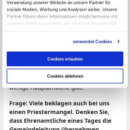
Verantwortlichkeit bringt. Einzelne
Verwendung unserer Website an unsere Partner für
Teilgebiete wie Spiritualität,
soziale Medien, Werbung und Analysen weiter. Unsere
Partner führen diese Informationen möglicherweise mit
Seniorenarbeit oder Bildung werden
weiteren Daten zusammen, die Sie ihnen bereitgestellt
Ehrenamtlichen komplett übertragen.
haben oder die sie im Rahmen Ihrer Nutzung der Dienste
Das ist gut so. Kritisch sehe ich es, wenn
gesammelt haben.
verwendet Cookies
bei diesem Modell die gemeindlichen
Gruppen zu sehr unter sich bleiben und
Cookies erlauben
zu wenig nach außen agieren. Für das
laizistische Frankreich ist dieses Modell
Cookies ablehnen
bestimmt vorbildlich, weil es dort nur
wenige Hauptamtliche gibt.
Frage: Viele beklagen auch bei uns
einen Priestermangel. Denken Sie,
dass Ehrenamtliche eines Tages die
Gemeindeleitung übernehmen