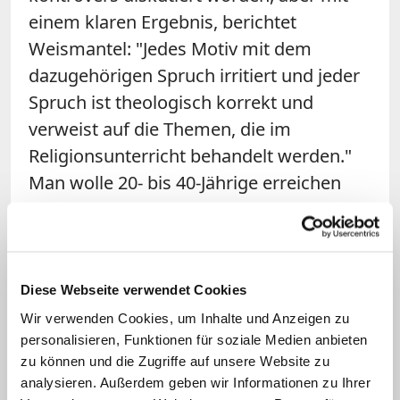
einem klaren Ergebnis, berichtet
Weismantel: "Jedes Motiv mit dem
dazugehörigen Spruch irritiert und jeder
Spruch ist theologisch korrekt und
verweist auf die Themen, die im
Religionsunterricht behandelt werden."
Man wolle 20- bis 40-Jährige erreichen
und zum eigenen Nachdenken anregen,
die vor der Frage stehen, ob sie ihre
Kinder in den Religionsunterricht
schicken wollen. "Die Postkarten sind
Diese Webseite verwendet Cookies
bewusst provokativ und irritierend
Wir verwenden Cookies, um Inhalte und Anzeigen zu
aufgemacht, damit sie nicht in der
personalisieren, Funktionen für soziale Medien anbieten
zu können und die Zugriffe auf unsere Website zu
allgemeinen Informationsflut
analysieren. Außerdem geben wir Informationen zu Ihrer
untergehen", so der Geschäftsführer.