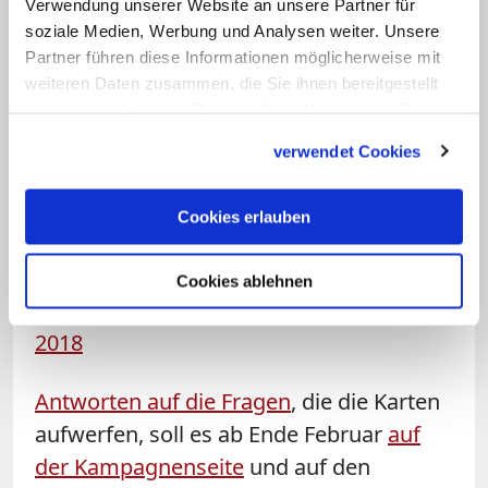
Verwendung unserer Website an unsere Partner für
soziale Medien, Werbung und Analysen weiter. Unsere
Der Deutsche
#Katechetenverein
hat ein
Partner führen diese Informationen möglicherweise mit
Kampagne für den Religionsunterricht
weiteren Daten zusammen, die Sie ihnen bereitgestellt
haben oder die sie im Rahmen Ihrer Nutzung der Dienste
gestartet. Aber ich bin sehr unschlüssig,
gesammelt haben.
was ich von den 5 Motiven halten soll.
verwendet Cookies
Was denkt ihr? Eure Meinung wäre mir
wichtig.
#relichat
Cookies erlauben
pic.twitter.com/09WLq65fxP
Cookies ablehnen
— Thomas Mann (@Schulrat)
16. Januar
2018
Antworten auf die Fragen
, die die Karten
aufwerfen, soll es ab Ende Februar
auf
der Kampagnenseite
und auf den