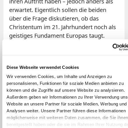
ihren Auftritt haben – jedoch anders als
erwartet. Eigentlich sollen die beiden
über die Frage diskutieren, ob das
Christentum im 21. Jahrhundert noch als
geistiges Fundament Europas taugt.
Doch die Debatte entwickelt sich schnell
in eine andere Richtung.
Zunächst nämlich geht es beiden
Diese Webseite verwendet Cookies
Politikern vor allem um die Rolle der
Wir verwenden Cookies, um Inhalte und Anzeigen zu
personalisieren, Funktionen für soziale Medien anbieten zu
Kirchen – mit dem skurrilen Ergebnis,
können und die Zugriffe auf unsere Website zu analysieren.
dass ausgerechnet Gysi, der linke
Außerdem geben wir Informationen zu Ihrer Verwendung uns
Agnostiker aus Ostdeutschland, das
Website an unsere Partner für soziale Medien, Werbung und
Christentum verteidigt und für christliche
Analysen weiter. Unsere Partner führen diese Informationen
möglicherweise mit weiteren Daten zusammen, die Sie ihne
Werte in der Politik wirbt, während
bereitgestellt haben oder die sie im Rahmen Ihrer Nutzung d