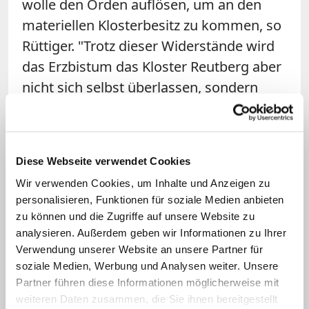
wolle den Orden auflösen, um an den
materiellen Klosterbesitz zu kommen, so
Rüttiger. "Trotz dieser Widerstände wird
das Erzbistum das Kloster Reutberg aber
nicht sich selbst überlassen, sondern
weiter daran arbeiten, es als geistlichen
Ort weiterzuentwickeln."
Diese Webseite verwendet Cookies
Begegnungsangebote und Seelsorge
Wir verwenden Cookies, um Inhalte und Anzeigen zu
für die Region geplant
personalisieren, Funktionen für soziale Medien anbieten
zu können und die Zugriffe auf unsere Website zu
Das Erzbistum plant, dass Pfarreien und
analysieren. Außerdem geben wir Informationen zu Ihrer
andere kirchliche Träger das pastorale
Verwendung unserer Website an unsere Partner für
Zentrum für Veranstaltungen wie
soziale Medien, Werbung und Analysen weiter. Unsere
Partner führen diese Informationen möglicherweise mit
Klausuren von Räten, Treffen von
weiteren Daten zusammen, die Sie ihnen bereitgestellt
Firmlingen oder Ministranten,