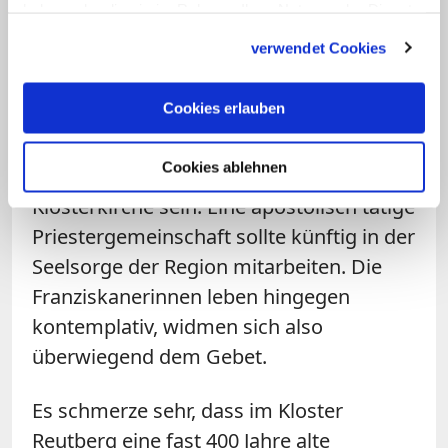
haben oder die sie im Rahmen Ihrer Nutzung der Dienste
Fortbildungen und für
gesammelt haben.
verwendet Cookies
Begegnungsangebote nutzen.
Schwerpunkte sollten dabei die
Cookies erlauben
Familienpastoral und spirituelle
Angebote wie Gottesdienste und die
Cookies ablehnen
Eucharistische Anbetung in der
Klosterkirche sein. Eine apostolisch tätige
Priestergemeinschaft sollte künftig in der
Seelsorge der Region mitarbeiten. Die
Franziskanerinnen leben hingegen
kontemplativ, widmen sich also
überwiegend dem Gebet.
Es schmerze sehr, dass im Kloster
Reutberg eine fast 400 Jahre alte