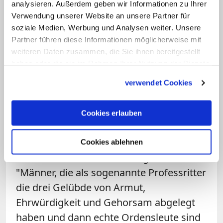
analysieren. Außerdem geben wir Informationen zu Ihrer
Agenda des Großen Staatsrats. Das hatte
Verwendung unserer Website an unsere Partner für
der Kommunikationsdelegierte der
soziale Medien, Werbung und Analysen weiter. Unsere
deutschen Assoziation des
Partner führen diese Informationen möglicherweise mit
weiteren Daten zusammen, die Sie ihnen bereitgestellt
Malteserordens, Urs Buhlmann, im
haben oder die sie im Rahmen Ihrer Nutzung der Dienste
Interview mit Vatican News noch vor der
gesammelt haben.
verwendet Cookies
Wahl Dalla Torres angekündigt.
Aktuell muss der Großmeister laut
Cookies erlauben
Buhlmann "aus einer altadeligen Familie"
stammen. Zudem muss er zum "Ersten
Cookies ablehnen
Stand" des Malteserordens gehören -
"Männer, die als sogenannte Professritter
die drei Gelübde von Armut,
Ehrwürdigkeit und Gehorsam abgelegt
haben und dann echte Ordensleute sind