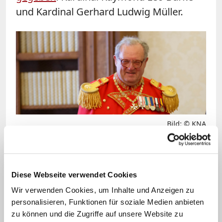
und Kardinal Gerhard Ludwig Müller.
Bild: © KNA
War 2017 zurückgetreten: der damalige Malteser-
Großmeister Matthew Festing.
Diese Webseite verwendet Cookies
Neben der Wahl des Großmeister stand
Wir verwenden Cookies, um Inhalte und Anzeigen zu
am Mittwoch auch die Beratung über
personalisieren, Funktionen für soziale Medien anbieten
zu können und die Zugriffe auf unsere Website zu
einen neuen Verfassungentwurf auf der