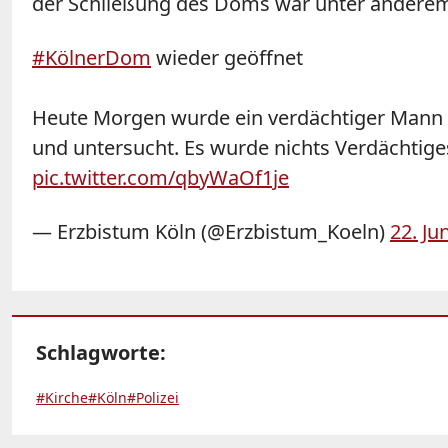
der Schließung des Doms war unter anderem d
#KölnerDom
wieder geöffnet
Heute Morgen wurde ein verdächtiger Mann
und untersucht. Es wurde nichts Verdächtige
pic.twitter.com/qbyWaOf1je
— Erzbistum Köln (@Erzbistum_Koeln)
22. Ju
Schlagworte:
#Kirche
#Köln
#Polizei