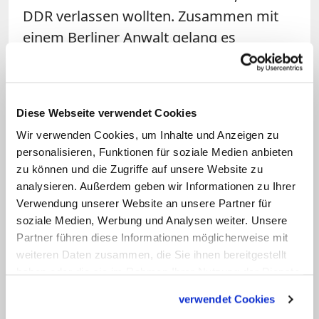
DDR verlassen wollten. Zusammen mit
einem Berliner Anwalt gelang es
Puschmann, vielen dieser Menschen zu
helfen. "Es war eine Gratwanderung, die
uns nicht immer gefallen hat", so der
Diese Webseite verwendet Cookies
Prälat rückblickend. "Uns ging es um die
Wir verwenden Cookies, um Inhalte und Anzeigen zu
Menschen, die verzweifelt waren." Eine
personalisieren, Funktionen für soziale Medien anbieten
wichtige Aufgabe der Zentralstelle war
zu können und die Zugriffe auf unsere Website zu
zudem die Aus- und Weiterbildung für
analysieren. Außerdem geben wir Informationen zu Ihrer
Verwendung unserer Website an unsere Partner für
den kirchlichen Nachwuchs in den
soziale Medien, Werbung und Analysen weiter. Unsere
sozialen Einrichtungen.
Partner führen diese Informationen möglicherweise mit
weiteren Daten zusammen, die Sie ihnen bereitgestellt
Als Puschmann nach der
haben oder die sie im Rahmen Ihrer Nutzung der Dienste
Wiedervereinigung schließlich zum
gesammelt haben.
verwendet Cookies
Präsidenten des Caritasverbandes