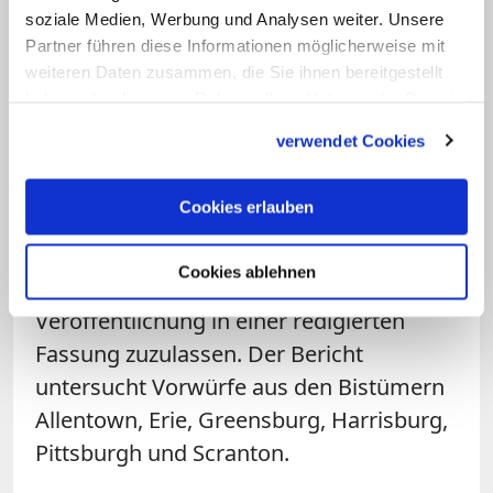
Joe Grace, ein Sprecher von
soziale Medien, Werbung und Analysen weiter. Unsere
Partner führen diese Informationen möglicherweise mit
Generalstaatsanwalt Josh Shapiro,
weiteren Daten zusammen, die Sie ihnen bereitgestellt
bezeichnete die Veröffentlichung der
haben oder die sie im Rahmen Ihrer Nutzung der Dienste
Namen als "längst überfällig". Obwohl
gesammelt haben.
verwendet Cookies
der Jury-Bericht seit Wochen fertig ist,
wurde seine Veröffentlichung durch
Cookies erlauben
Einwände von Personen verzögert, die
darin identifiziert werden. Der Oberste
Cookies ablehnen
Gerichtshof entschied jüngst, die
Veröffentlichung in einer redigierten
Fassung zuzulassen. Der Bericht
untersucht Vorwürfe aus den Bistümern
Allentown, Erie, Greensburg,
Harrisburg
,
Pittsburgh und Scranton.