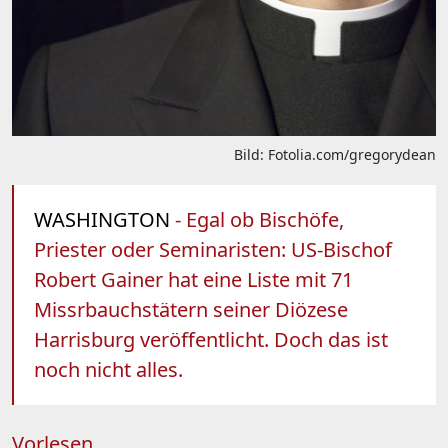
Bild: Fotolia.com/gregorydean
WASHINGTON
- Egal ob Bischöfe,
Priester oder Seminaristen: US-Bischof
Robert Gainer hat eine Liste mit 71
Missrbauchstätern seiner Diözese
Harrisburg veröffentlicht. Doch das ist
noch nicht alles.
Vorlesen