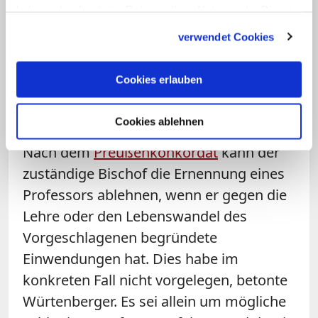
und die Universität äußerten sich bislang
haben oder die sie im Rahmen Ihrer Nutzung der Dienste
gesammelt haben.
nicht zu dem Fall.
verwendet Cookies
Negel wirft Kardinal vor, er habe
Cookies erlauben
Wunschkandidaten durchsetzen
wollen
Cookies ablehnen
Nach dem
Preußenkonkordat
kann der
zuständige Bischof die Ernennung eines
Professors ablehnen, wenn er gegen die
Lehre oder den Lebenswandel des
Vorgeschlagenen begründete
Einwendungen hat. Dies habe im
konkreten Fall nicht vorgelegen, betonte
Würtenberger. Es sei allein um mögliche