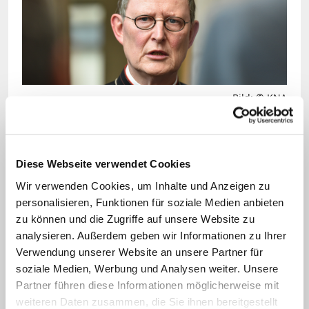
Bild: © KNA
Kardinal Rainer Maria Woelki ist seit 2014
Erzbischof von Köln. Bei der Besetzung von
Theologie-Lehrstühlen auf dem Gebiet seines
Diese Webseite verwendet Cookies
Bistums hat er ein Mitspracherecht.
Wir verwenden Cookies, um Inhalte und Anzeigen zu
personalisieren, Funktionen für soziale Medien anbieten
Ein Sprecher des Erzbistums sagte, es sei
zu können und die Zugriffe auf unsere Website zu
das Recht der Kirche, auf den Grundsatz
analysieren. Außerdem geben wir Informationen zu Ihrer
Verwendung unserer Website an unsere Partner für
der "Bestenauslese" zu dringen. Nähere
soziale Medien, Werbung und Analysen weiter. Unsere
Angaben zum konkreten Berufungs-
Partner führen diese Informationen möglicherweise mit
Verfahren machte er nicht. Ministerium
weiteren Daten zusammen, die Sie ihnen bereitgestellt