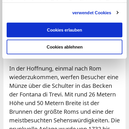
Raggi nannte diese Deutung einer
haben oder die sie im Rahmen Ihrer Nutzung der Dienste
Mitteilung der Stadtverwaltung vom
gesammelt haben.
verwendet Cookies
Dezember ein Missverständnis.
Medienberichten zufolge hatte sie sich
Cookies erlauben
am Sonntag mit den beteiligten
Ressortchefs für eine "Klärung"
Cookies ablehnen
getroffen.
In der Hoffnung, einmal nach Rom
wiederzukommen, werfen Besucher eine
Münze über die Schulter in das Becken
der Fontana di Trevi. Mit rund 26 Metern
Höhe und 50 Metern Breite ist der
Brunnen der größte Roms und eine der
meistbesuchten Sehenswürdigkeiten. Die
prunkvolle Anlage wurde von 1732 bis