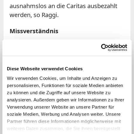
ausnahmslos an die Caritas ausbezahlt
werden, so Raggi.
Missverständnis
Seit 2001 ging das Geld an die Caritas des
Bistums Rom
, die in der Hauptstadt über
50 Sozialeinrichtungen und 145
Diese Webseite verwendet Cookies
Anlaufstellen in katholischen Pfarreien
Wir verwenden Cookies, um Inhalte und Anzeigen zu
betreibt. Vom 1. April an sollten die
personalisieren, Funktionen für soziale Medien anbieten
Einnahmen aus dem Brunnen auf
zu können und die Zugriffe auf unsere Website zu
verschiedene Organisationen verteilt
analysieren. Außerdem geben wir Informationen zu Ihrer
Verwendung unserer Website an unsere Partner für
werden, aber auch in den Erhalt
soziale Medien, Werbung und Analysen weiter. Unsere
städtischer Kulturgüter fließen.
Partner führen diese Informationen möglicherweise mit
weiteren Daten zusammen, die Sie ihnen bereitgestellt