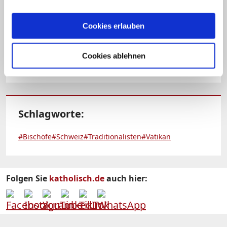
heißt es in dem Erlass des Papstes.
Namen nannte der Vatikan im
Cookies erlauben
Zusammenhang mit der Reform noch
nicht. (KNA)
Cookies ablehnen
Schlagworte:
#Bischöfe
#Schweiz
#Traditionalisten
#Vatikan
Folgen Sie
katholisch.de
auch hier: