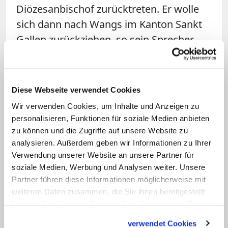
Diözesanbischof zurücktreten. Er wolle
sich dann nach Wangs im Kanton Sankt
Gallen zurückziehen, so sein Sprecher.
Die Piusbruderschaft betreibt in Wangs
eine Schule, das "Institut Sancta Maria".
Diese Webseite verwendet Cookies
Am Samstag hatte Papst Franziskus die
Wir verwenden Cookies, um Inhalte und Anzeigen zu
für den Dialog mit der Piusbruderschaft
personalisieren, Funktionen für soziale Medien anbieten
zuständige
Kommission "Ecclesia Dei"
zu können und die Zugriffe auf unsere Website zu
aufgelöst und ihren Aufgabenbereich in
analysieren. Außerdem geben wir Informationen zu Ihrer
Verwendung unserer Website an unsere Partner für
die Glaubenskongregation integriert
. In
soziale Medien, Werbung und Analysen weiter. Unsere
der Auseinandersetzung mit den
Partner führen diese Informationen möglicherweise mit
Piusbrüdern gebe es nur noch
weiteren Daten zusammen, die Sie ihnen bereitgestellt
Differenzen zur kirchlichen Lehre; dafür
haben oder die sie im Rahmen Ihrer Nutzung der Dienste
gesammelt haben.
sei die Kongregation selbst zuständig,
verwendet Cookies