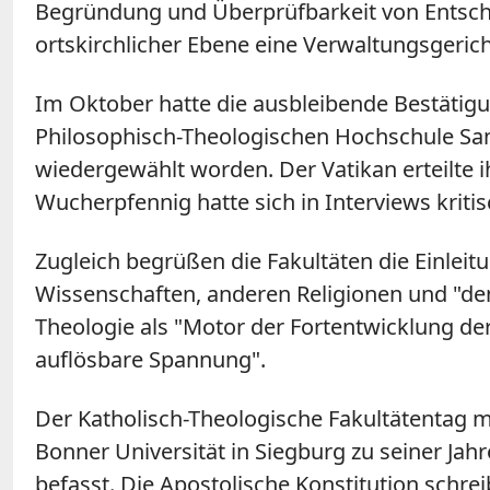
Begründung und Überprüfbarkeit von Entsch
ortskirchlicher Ebene eine Verwaltungsgeric
Im Oktober hatte die ausbleibende Bestätigu
Philosophisch-Theologischen Hochschule San
wiedergewählt worden. Der Vatikan erteilte i
Wucherpfennig hatte sich in Interviews kri
Zugleich begrüßen die
Fakultäten
die Einleit
Wissenschaften, anderen Religionen und "den
Theologie als "Motor der Fortentwicklung de
auflösbare Spannung".
Der Katholisch-Theologische Fakultätentag mi
Bonner Universität in Siegburg zu seiner J
befasst. Die Apostolische Konstitution schr