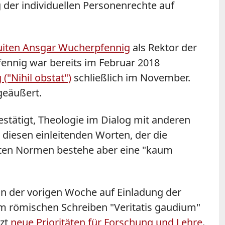
er individuellen Personenrechte auf
uiten Ansgar Wucherpfennig
als Rektor der
ennig war bereits im Februar 2018
("Nihil obstat")
schließlich im November.
geäußert.
estätigt, Theologie im Dialog mit anderen
 diesen einleitenden Worten, der die
erten Normen bestehe aber eine "kaum
 in der vorigen Woche auf Einladung der
em römischen Schreiben "Veritatis gaudium"
tzt
neue Prioritäten für Forschung und Lehre
.