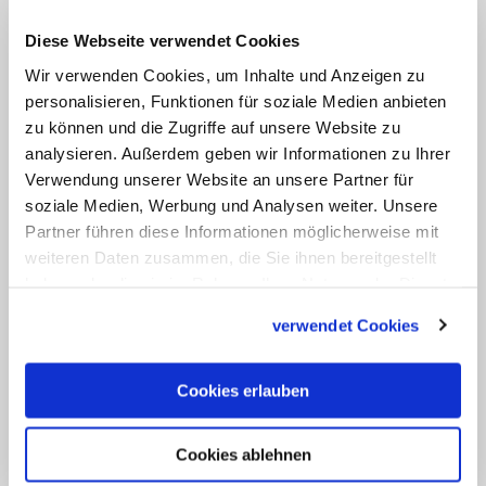
der Rektor der Heiligen Stiege, der
Passionistenpater Francesco Guerra, die
Diese Webseite verwendet Cookies
Freilegung des Marmors als
Wir verwenden Cookies, um Inhalte und Anzeigen zu
"außerordentliche Gelegenheit, die
personalisieren, Funktionen für soziale Medien anbieten
zu können und die Zugriffe auf unsere Website zu
gleichen Stufen wie Jesus zu berühren
analysieren. Außerdem geben wir Informationen zu Ihrer
und den von vielen Menschen vor uns
Verwendung unserer Website an unsere Partner für
bezeugten Glauben zu sehen."
soziale Medien, Werbung und Analysen weiter. Unsere
Partner führen diese Informationen möglicherweise mit
Pilger betreten die Heilige Stiege
weiteren Daten zusammen, die Sie ihnen bereitgestellt
haben oder die sie im Rahmen Ihrer Nutzung der Dienste
traditionell nur auf Knien, um das Leiden
gesammelt haben.
Jesu nachzuvollziehen. Der Legende nach
verwendet Cookies
wurden die Stufen im Jahr 326 von der
heiligen Helena nach Rom gebracht.
Cookies erlauben
Ursprünglich war die Treppe der Zugang
zum
Lateran
palast.
Heute
führt sie zur
Cookies ablehnen