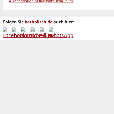
#Bischöfe
#Mainz
#Missbrauch
#Politik
Folgen Sie
katholisch.de
auch hier: