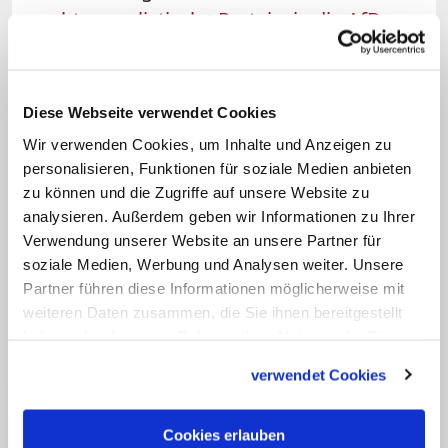
rechtspopulistische Partei wie die
AfD
zu
wählen." (KNA)
Linktipp: AfD: Facebook-Post mit Jesus-Figur
Diese Webseite verwendet Cookies
sorgt für Entsetzen
Wir verwenden Cookies, um Inhalte und Anzeigen zu
Der Eintrag zeigt Jesus zusammen mit dem Slogan
personalisieren, Funktionen für soziale Medien anbieten
"Gott will es: AfD stärkste Partei im Osten". Kritiker
zu können und die Zugriffe auf unsere Website zu
bezeichnen das als "obszönen Missbrauch des
analysieren. Außerdem geben wir Informationen zu Ihrer
Namens Gottes". Und auch ein anderes
Verwendung unserer Website an unsere Partner für
Wahlkampfplakat der Partei sorgt für Diskussionen.
soziale Medien, Werbung und Analysen weiter. Unsere
Zum Artikel
Partner führen diese Informationen möglicherweise mit
weiteren Daten zusammen, die Sie ihnen bereitgestellt
haben oder die sie im Rahmen Ihrer Nutzung der Dienste
gesammelt haben.
verwendet Cookies
Cookies erlauben