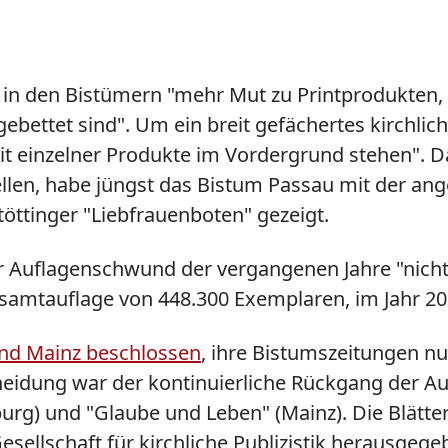
n den Bistümern "mehr Mut zu Printprodukten, d
ebettet sind". Um ein breit gefächertes kirchli
keit einzelner Produkte im Vordergrund stehen". 
tellen, habe jüngst das Bistum Passau mit der a
öttinger "Liebfrauenboten" gezeigt.
der Auflagenschwund der vergangenen Jahre "nic
esamtauflage von 448.300 Exemplaren, im Jahr 20
und Mainz beschlossen
, ihre Bistumszeitungen nu
idung war der kontinuierliche Rückgang der Aufl
burg) und "Glaube und Leben" (Mainz). Die Blätt
llschaft für kirchliche Publizistik herausgegeb