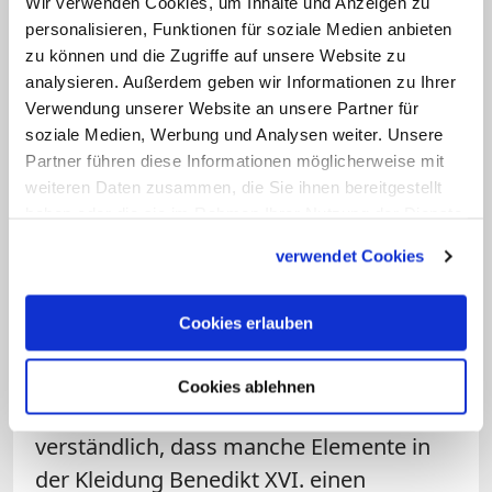
Wir verwenden Cookies, um Inhalte und Anzeigen zu
deutscher Papst seine Heimat besucht,
personalisieren, Funktionen für soziale Medien anbieten
die Messe dann aber auf Latein abhält,
zu können und die Zugriffe auf unsere Website zu
sei nur schwer vermittelbar.
analysieren. Außerdem geben wir Informationen zu Ihrer
Verwendung unserer Website an unsere Partner für
soziale Medien, Werbung und Analysen weiter. Unsere
Eindrücke vom Petersplatz
Partner führen diese Informationen möglicherweise mit
Wie die Menschen in Rom die
weiteren Daten zusammen, die Sie ihnen bereitgestellt
Amtseinführung von Franziskus erlebt
haben oder die sie im Rahmen Ihrer Nutzung der Dienste
haben
gesammelt haben.
verwendet Cookies
Sarah Schortemeyer
VIDEO ANSEHEN
Cookies erlauben
Cookies ablehnen
So ist es für Ulrich Nersinger
verständlich, dass manche Elemente in
der Kleidung Benedikt XVI. einen