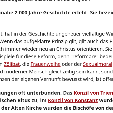
ahe 2.000 Jahre Geschichte erlebt. Sie bezei
, hat in der Geschichte ungeheuer vielfältige W
enn das aufgeklärte Prinzip gilt, gilt auch das Pr
h immer wieder neu an Christus orientieren. Sie
Beispiele für diese Reform, denn "reformare" bede
en
Zölibat
, die
Frauenweihe
oder der
Sexualmoral
d moderner Mensch gleichzeitig sein kann, sonder
enzen der eigenen Vernunft bewusst wird, ist off
nnungen oft unterbunden. Das
Konzil von Trie
schen Ritus zu, im
Konzil von Konstanz
wurde
er Alten Kirche wurden die Bischöfe von den 