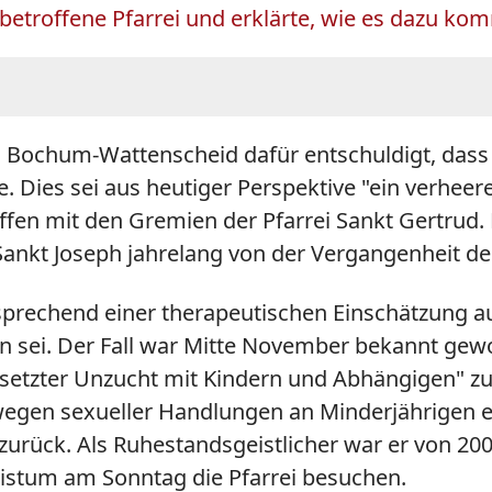
e betroffene Pfarrei und erklärte, wie es dazu k
 in Bochum-Wattenscheid dafür entschuldigt, dass
e. Dies sei aus heutiger Perspektive "ein verhee
en mit den Gremien der Pfarrei Sankt Gertrud. 
nkt Joseph jahrelang von der Vergangenheit des
sprechend einer therapeutischen Einschätzung a
 sei. Der Fall war Mitte November bekannt gew
tzter Unzucht mit Kindern und Abhängigen" zu ei
wegen sexueller Handlungen an Minderjährigen ei
zurück. Als Ruhestandsgeistlicher war er von 20
Bistum am Sonntag die Pfarrei besuchen.