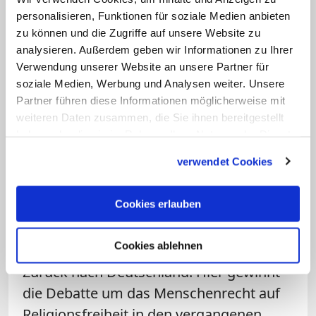
werden – und umgekehrt.
personalisieren, Funktionen für soziale Medien anbieten
zu können und die Zugriffe auf unsere Website zu
Wie man verfolgten Christen am
analysieren. Außerdem geben wir Informationen zu Ihrer
besten hilft
Verwendung unserer Website an unsere Partner für
soziale Medien, Werbung und Analysen weiter. Unsere
Partner führen diese Informationen möglicherweise mit
Übrigens: Mit diesem ganzheitlichen und
weiteren Daten zusammen, die Sie ihnen bereitgestellt
religionsverbindenden Ansatz, flankiert
haben oder die sie im Rahmen Ihrer Nutzung der Dienste
durch eine gute Bildungs- und
gesammelt haben.
verwendet Cookies
Sozialarbeit, Konfliktprävention und
interreligiösen Dialog, kann man
Cookies erlauben
diskriminierten, bedrängten und
verfolgten Christen am besten helfen.
Cookies ablehnen
Zurück nach Deutschland: Hier gewinnt
die Debatte um das Menschenrecht auf
Religionsfreiheit in den vergangenen