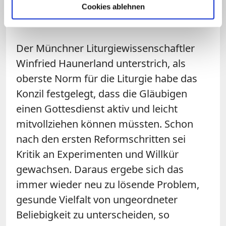
"katholische Weite nach innen wie nach
Cookies ablehnen
außen" ermöglicht.
Der Münchner Liturgiewissenschaftler
Winfried Haunerland unterstrich, als
oberste Norm für die Liturgie habe das
Konzil festgelegt, dass die Gläubigen
einen Gottesdienst aktiv und leicht
mitvollziehen können müssten. Schon
nach den ersten Reformschritten sei
Kritik an Experimenten und Willkür
gewachsen. Daraus ergebe sich das
immer wieder neu zu lösende Problem,
gesunde Vielfalt von ungeordneter
Beliebigkeit zu unterscheiden, so