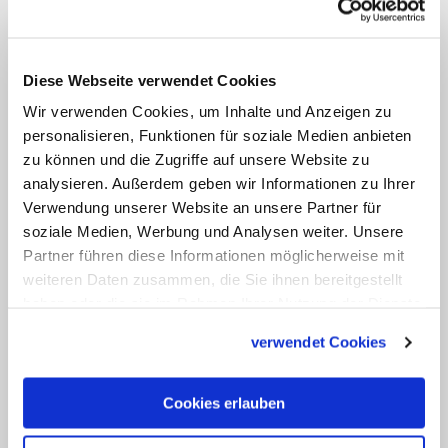
Situation um ihretwillen
hineinzubringen", so der Vorsitzende der
Liturgiekommission der
Diese Webseite verwendet Cookies
Bischofskonferenz.
Wir verwenden Cookies, um Inhalte und Anzeigen zu
personalisieren, Funktionen für soziale Medien anbieten
zu können und die Zugriffe auf unsere Website zu
"Konzil hat gezeigt, dass die Kirche
analysieren. Außerdem geben wir Informationen zu Ihrer
lebendig ist"
Verwendung unserer Website an unsere Partner für
soziale Medien, Werbung und Analysen weiter. Unsere
Der Münchner Kirchenhistoriker Franz
Partner führen diese Informationen möglicherweise mit
Xaver Bischof sagte, die bloße Tatsache
weiteren Daten zusammen, die Sie ihnen bereitgestellt
haben oder die sie im Rahmen Ihrer Nutzung der Dienste
eines Konzils habe bereits gezeigt, "dass
gesammelt haben.
die Kirche lebendig ist". Die Zeit zuvor sei
verwendet Cookies
lange durch Bewahrung und Erstarrung
gekennzeichnet gewesen. Das von Papst
Cookies erlauben
Johannes XXIII. initiierte Konzil habe