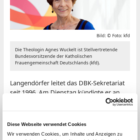
Bild: © Foto: kfd
Die Theologin Agnes Wuckelt ist Stellvertretende
Bundesvorsitzende der Katholischen
Frauengemeinschaft Deutschlands (kfd).
Langendörfer leitet das DBK-Sekretariat
seit 1996. Am Dienstag kündigte er an,
für eine weitere sechsjährige Amtszeit
nicht zur Verfügung zu stehen.
"Ich bin zu
der Überzeugung gelangt, dass es jetzt
Diese Webseite verwendet Cookies
ein guter Zeitpunkt ist, dieses Amt in
Wir verwenden Cookies, um Inhalte und Anzeigen zu
jüngere Hände zu übergeben"
, sagte er