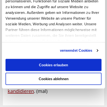
personalisieren, Funktionen für soziale Medien anbieten
der Katholischen Nachrichtenagentur
zu können und die Zugriffe auf unsere Website zu
analysieren. Außerdem geben wir Informationen zu Ihrer
(KNA). Auf Nachfrage erklärte er, dass die
Verwendung unserer Website an unsere Partner für
Nachfolge auch für jemanden ohne
soziale Medien, Werbung und Analysen weiter. Unsere
Priesterweihe offen sei.
Ein neuer DBK-
Partner führen diese Informationen möglicherweise mit
Sekretär wird von den deutschen
weiteren Daten zusammen, die Sie ihnen bereitgestellt
haben oder die sie im Rahmen Ihrer Nutzung der Dienste
Bischöfen auf deren anstehender
gesammelt haben.
Frühjahrsvollversammlung in Mainz (2.
verwendet Cookies
bis 5. März) gewählt.
Cookies erlauben
Zuvor hatte bereits Kardinal Reinhard
Marx angekündigt,
nicht für eine zweite
Cookies ablehnen
Amtszeit als DBK-Vorsitzender zu
kandidieren
. (mal)