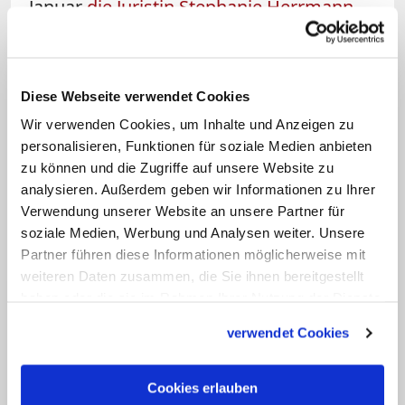
Januar
die Juristin Stephanie Herrmann
das Erzbischöfliche Ordinariat
und ist vor
allem für die operative
Verwaltungstätigkeit zuständig.
Diese Webseite verwendet Cookies
Generalvikar Christoph Klingan kümmert
Wir verwenden Cookies, um Inhalte und Anzeigen zu
sich hingegen in erster Linie um die
personalisieren, Funktionen für soziale Medien anbieten
strategischen, inhaltlichen und
zu können und die Zugriffe auf unsere Website zu
analysieren. Außerdem geben wir Informationen zu Ihrer
theologischen Belange. (mpl)
Verwendung unserer Website an unsere Partner für
soziale Medien, Werbung und Analysen weiter. Unsere
Partner führen diese Informationen möglicherweise mit
weiteren Daten zusammen, die Sie ihnen bereitgestellt
haben oder die sie im Rahmen Ihrer Nutzung der Dienste
gesammelt haben.
verwendet Cookies
Cookies erlauben