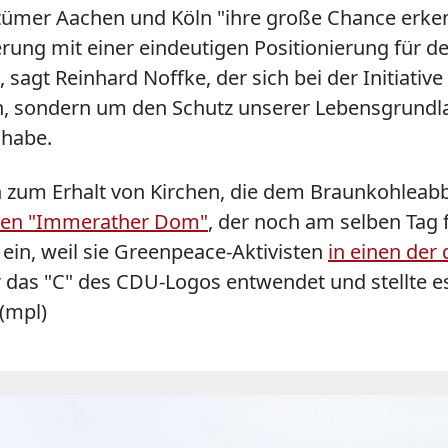
Bistümer Aachen und Köln "ihre große Chance erk
ung mit einer eindeutigen Positionierung für d
agt Reinhard Noffke, der sich bei der Initiative
 sondern um den Schutz unserer Lebensgrundlag
 habe.
n zum Erhalt von Kirchen, die dem Braunkohleab
rten "Immerather Dom"
, der noch am selben Tag
 ein, weil sie Greenpeace-Aktivisten
in einen der
r das "C" des CDU-Logos entwendet und stellte e
 (mpl)