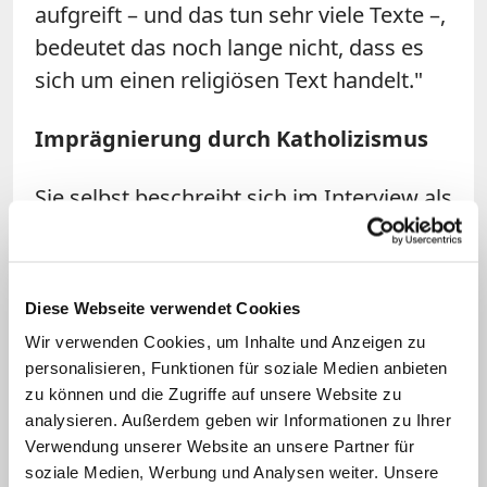
aufgreift – und das tun sehr viele Texte –,
bedeutet das noch lange nicht, dass es
sich um einen religiösen Text handelt."
Imprägnierung durch Katholizismus
Sie selbst beschreibt sich im Interview als
von ihrem katholischen Glauben
imprägniert. "Mit dem Katholizismus
verbinde ich eine reiche Erzähltradition,
Diese Webseite verwendet Cookies
die stark mündlich geprägt und bildhaft
Wir verwenden Cookies, um Inhalte und Anzeigen zu
ist. Als Kind habe ich im Gottesdienst
personalisieren, Funktionen für soziale Medien anbieten
Texte gehört, ohne sie zu verstehen." Ihr
zu können und die Zugriffe auf unsere Website zu
analysieren. Außerdem geben wir Informationen zu Ihrer
Empfinden und Erzählen seien bis heute
Verwendung unserer Website an unsere Partner für
von Texten und Liedern des
soziale Medien, Werbung und Analysen weiter. Unsere