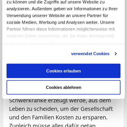
zu können und die Zugriffe auf unsere Website zu
"Den wenigen, die am Ende eines langen
analysieren. Außerdem geben wir Informationen zu Ihrer
Verwendung unserer Website an unsere Partner für
Prozesses sterben wollen, dürfen wir
soziale Medien, Werbung und Analysen weiter. Unsere
unsere Begleitung nicht verweigern."
Partner führen diese Informationen möglicherweise mit
weiteren Daten zusammen, die Sie ihnen bereitgestellt
Zugleich betonte der evangelische
haben oder die sie im Rahmen Ihrer Nutzung der Dienste
Landesbischof, er sei klar dagegen, dass
gesammelt haben.
verwendet Cookies
Sterbehilfe zu einem Geschäft werde.
"Jede kommerzialisierte Form muss
Cookies erlauben
untersagt bleiben." Es dürfe auch nicht
dazu kommen, dass ein
Cookies ablehnen
gesellschaftlicher Druck auf
Schwerkranke erzeugt werde, aus dem
Leben zu scheiden, um der Gesellschaft
und den Familien Kosten zu ersparen.
Zugleich müsse alles dafür getan