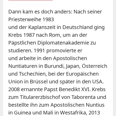
Dann kam es doch anders:
N
ach seiner
Priesterweihe 1983
und
der
Kaplanszeit
in Deutschland
ging
Krebs
1987 nach Rom, um an der
Päpstlichen Diplomatenakademie zu
studieren.
1991 promovierte er
und
arbeite
in den Apostolischen
Nuntiaturen in Burundi, Japan, Österreich
und Tschechien,
bei der
Europäischen
Union
in
Brüssel und später in
d
en
USA
.
2008 ernannte Papst Benedikt XVI. Krebs
zum Titularerzbischof von
Taborenta
und
bestellte ihn zum Apostolischen Nuntius
in Guinea und Mali in Westafrika, 2013