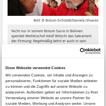
Bild: © Bistum Eichstätt/Daniela Olivares
Nicht nur in seinem Bistum Sucre in Bolivien
spendet Weihbischof Adolf Bittschi das Sakrament
der Firmung: Regelmäßig kehrt er auch in sein
Heimatbistum Eichstätt zurück, um dort junge
Menschen zu firmen.
Erzbischof Georg Gänswein –
Diese Webseite verwendet Cookies
Vatikan
Wir verwenden Cookies, um Inhalte und Anzeigen zu
personalisieren, Funktionen für soziale Medien anbieten
Er ist vielleicht der bekannteste deutsche
zu können und die Zugriffe auf unsere Website zu
Erzbischof, der nicht in Deutschland
analysieren. Außerdem geben wir Informationen zu Ihrer
arbeitet,
und wurde bisweilen "
George
Verwendung unserer Website an unsere Partner für
soziale Medien, Werbung und Analysen weiter. Unsere
Clooney
des Vatikan
"
genannt
:
Georg