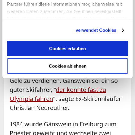
Partner führen diese Informationen möglicherweise mit
Gänswein. 1956 in Rieden am Wald in
weiteren Daten zusammen, die Sie ihnen bereitgestellt
Baden-Württemberg geboren, ging er
haben oder die sie im Rahmen Ihrer Nutzung der Dienste
direkt nach dem Abitur ins
gesammelt haben.
verwendet Cookies
Priesterseminar und studierte Theologie
und Philosophie in Freiburg und an der
Cookies erlauben
Päpstlichen Universität Gregoriana in
Rom. Während seines Studiums arbeitet
Cookies ablehnen
er auch als
Skilehrer im Schwarzwald
, um
Geld zu verdienen. Gänswein sei ein so
guter Skifahrer, "
der könnte fast zu
Olympia fahren
", sagte Ex-Skirennläufer
Christian Neureuther.
1984 wurde Gänswein in Freiburg zum
Priester geweiht und wechselte zwei