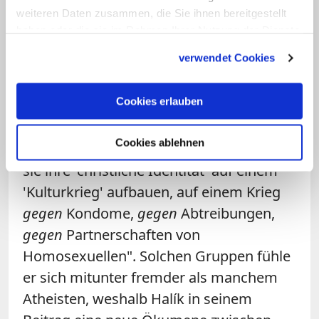
weiteren Daten zusammen, die Sie ihnen bereitgestellt
"inkonsequente Kompromisspositionen",
haben oder die sie im Rahmen Ihrer Nutzung der Dienste
die "zu jenen 'Konserven' gehören, deren
gesammelt haben.
verwendet Cookies
Haltbarkeitsdatum längst abgelaufen
ist". Über diese Thematik hinaus kritisiert
Cookies erlauben
der Theologe einen nicht "kleinen Teil der
Christen", die heute "einen so entleerten
Cookies ablehnen
positiven Glaubensinhalt" hätten, "dass
sie ihre 'christliche Identität' auf einem
'Kulturkrieg' aufbauen, auf einem Krieg
gegen
Kondome,
gegen
Abtreibungen,
gegen
Partnerschaften von
Homosexuellen". Solchen Gruppen fühle
er sich mitunter fremder als manchem
Atheisten, weshalb Halík in seinem