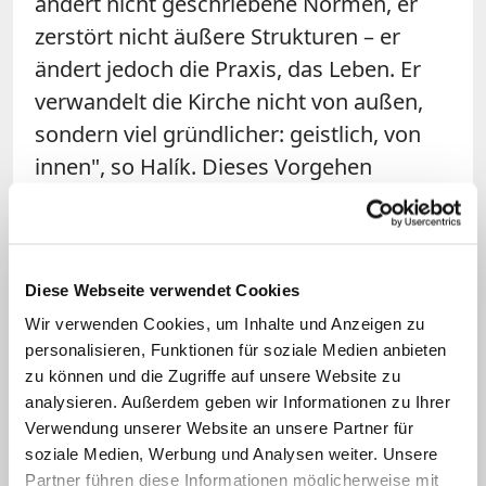
ändert nicht geschriebene Normen, er
zerstört nicht äußere Strukturen – er
ändert jedoch die Praxis, das Leben. Er
verwandelt die Kirche nicht von außen,
sondern viel gründlicher: geistlich, von
innen", so Halík. Dieses Vorgehen
betrachtet der tschechische Theologe als
wichtige Opposition gegen konservative
Kräfte in der Kirche, die eine
Diese Webseite verwendet Cookies
"kompromisslose Treue zum Buchstaben
Wir verwenden Cookies, um Inhalte und Anzeigen zu
des Gesetzes" forderten und damit
personalisieren, Funktionen für soziale Medien anbieten
genau jene Haltung einnähmen, "gegen
zu können und die Zugriffe auf unsere Website zu
die Jesus ein Leben lang gekämpft" habe.
analysieren. Außerdem geben wir Informationen zu Ihrer
Verwendung unserer Website an unsere Partner für
Die lehramtliche Bewertung von
soziale Medien, Werbung und Analysen weiter. Unsere
Partner führen diese Informationen möglicherweise mit
Homosexualität bezeichnet Halík als