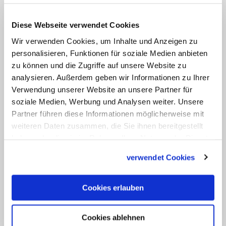
des ersten christlichen Märtyrers,
gefeiert. Der "Gebetstag für verfolgte
Diese Webseite verwendet Cookies
und bedrängte Christen ist immer auch
Wir verwenden Cookies, um Inhalte und Anzeigen zu
ein Bekenntnis zum Grundrecht der
personalisieren, Funktionen für soziale Medien anbieten
Religionsfreiheit, das die Kirche für alle
zu können und die Zugriffe auf unsere Website zu
Menschen einfordert",
so der Erzbischof
.
analysieren. Außerdem geben wir Informationen zu Ihrer
Verwendung unserer Website an unsere Partner für
Der Gebetstag ist Teil der 2003
soziale Medien, Werbung und Analysen weiter. Unsere
Partner führen diese Informationen möglicherweise mit
gegründeten Initiative "Solidarität mit
weiteren Daten zusammen, die Sie ihnen bereitgestellt
verfolgten und bedrängten Christen in
haben oder die sie im Rahmen Ihrer Nutzung der Dienste
unserer Zeit", mit der die deutschen
gesammelt haben.
verwendet Cookies
Bischöfe in den Kirchengemeinden, aber
auch in der Gesellschaft auf die
Cookies erlauben
Diskriminierung und Drangsalierung von
Christen in vielen Teilen der Welt
Cookies ablehnen
aufmerksam machen. Die Initiative