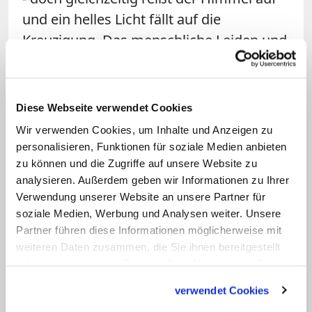
und ein helles Licht fällt auf die
Kreuzigung. Das menschliche Leiden und
die Transzendenz treffen hier also
unmittelbar aufeinander. Gerade durch
den Kontrast der sterbenden verurteilten,
Diese Webseite verwendet Cookies
der zum Teil unbekümmerten Zuschauer
Wir verwenden Cookies, um Inhalte und Anzeigen zu
und des strahlenden Lichts erzielt das
personalisieren, Funktionen für soziale Medien anbieten
Bild seine Wirkung. In einer vorigen
zu können und die Zugriffe auf unsere Website zu
analysieren. Außerdem geben wir Informationen zu Ihrer
Version der Radierung ereilte die die
Verwendung unserer Website an unsere Partner für
Szene umstehenden Menschen noch ein
soziale Medien, Werbung und Analysen weiter. Unsere
plötzlich einsetzendes Gewitter –
Partner führen diese Informationen möglicherweise mit
vielleicht eine Konzession an eine
weiteren Daten zusammen, die Sie ihnen bereitgestellt
haben oder die sie im Rahmen Ihrer Nutzung der Dienste
Gegenwart, die von Kriegen und einem
gesammelt haben.
neuen, körperlichen Bewusstsein der
verwendet Cookies
Vergänglichkeit geprägt war. Später