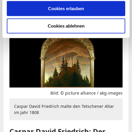
überarbeitete Rembrandt das Blatt
Cookies erlauben
jedoch zu der Szene, wie sie hier zu sehen
ist.
Cookies ablehnen
Bild: © picture alliance / akg-images
Caspar David Friedrich malte den Tetschener Altar
im Jahr 1808
Caspar David Friedrich: Der