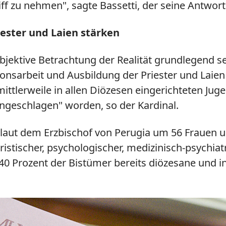
riff zu nehmen", sagte Bassetti, der seine Antwo
ester und Laien stärken
 objektive Betrachtung der Realität grundlegend s
tionsarbeit und Ausbildung der Priester und Laie
ittlerweile in allen Diözesen eingerichteten Jug
ingeschlagen" worden, so der Kardinal.
 laut dem Erzbischof von Perugia um 56 Frauen 
ristischer, psychologischer, medizinisch-psychia
40 Prozent der Bistümer bereits diözesane und i