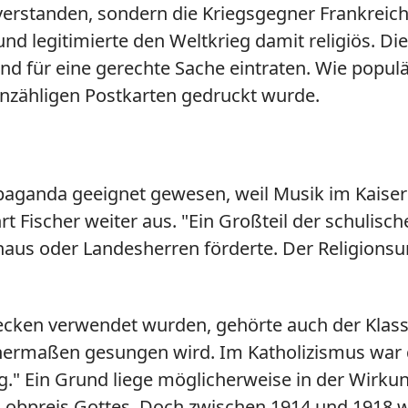
verstanden, sondern die Kriegsgegner Frankreich
nd legitimierte den Weltkrieg damit religiös. D
gend für eine gerechte Sache eintraten. Wie populä
unzähligen Postkarten gedruckt wurde.
paganda geeignet gewesen, weil Musik im Kaiserre
t Fischer weiter aus. "Ein Großteil der schulisch
haus oder Landesherren förderte. Der Religionsu
cken verwendet wurden, gehörte auch der Klassik
hermaßen gesungen wird. Im Katholizismus war da
eg." Ein Grund liege möglicherweise in der Wirk
Lobpreis Gottes. Doch zwischen 1914 und 1918 wu