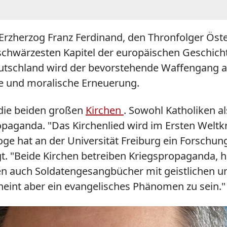
uf Erzherzog Franz Ferdinand, den Thronfolger Ös
schwärzesten Kapitel der europäischen Geschichte.
Deutschland wird der bevorstehende Waffengang 
ige und moralische Erneuerung.
die beiden großen
Kirchen
. Sowohl Katholiken a
ropaganda. "Das Kirchenlied wird im Ersten Welt
ge hat an der Universität Freiburg ein Forschung
igt. "Beide Kirchen betreiben Kriegspropaganda,
en auch Soldatengesangbücher mit geistlichen u
cheint aber ein evangelisches Phänomen zu sein."