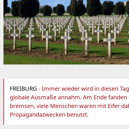
FREIBURG
- Immer wieder wird in diesen Tag
globale Ausmaße annahm. Am Ende fanden m
bremsen, viele Menschen waren mit Eifer dabe
Propagandazwecken benutzt.