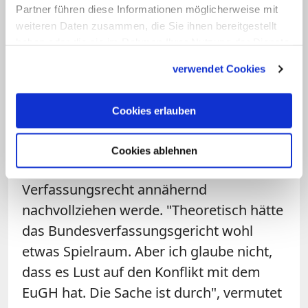
diese Wende hin zu weniger kirchlichem
Partner führen diese Informationen möglicherweise mit
Einschätzungspielraum mitgehen, zeigt
weiteren Daten zusammen, die Sie ihnen bereitgestellt
sich Reichold überzeugt. Zwar ist für die
haben oder die sie im Rahmen Ihrer Nutzung der Dienste
gesammelt haben.
Verfassungsbeschwerde der Diakonie im
verwendet Cookies
Fall Egenberger
der als kirchenfreundlich
geltende Richter Peter Müller zuständig.
Cookies erlauben
Reicholt rechnet aber damit, dass er in
dieser Entscheidung die EuGH-
Cookies ablehnen
Rechtsprechung im deutschen
Verfassungsrecht annähernd
nachvollziehen werde. "Theoretisch hätte
das Bundesverfassungsgericht wohl
etwas Spielraum. Aber ich glaube nicht,
dass es Lust auf den Konflikt mit dem
EuGH hat. Die Sache ist durch", vermutet