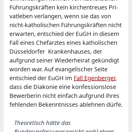
Füh­rungs­kräf­ten kein kir­chen­treu­es Pri­
vat­le­ben ver­lan­gen, wenn sie das von
nicht-ka­tho­li­schen Füh­rungs­kräf­ten nicht
er­war­ten, entschied der EuGH in diesem
Fall eines Chefarztes eines katholischen
Düsseldorfer Krankenhauses, der
aufgrund seiner Wiederheirat gekündigt
worden war. Auf evangelischer Seite
entschied der EuGH im
Fall Egenberger
,
dass die Diakonie eine konfessionslose
Bewerberin nicht einfach aufgrund ihres
fehlenden Bekenntnisses ablehnen dürfe.
Theoretisch hätte das
Bundesverfassungsgericht wohl etwas