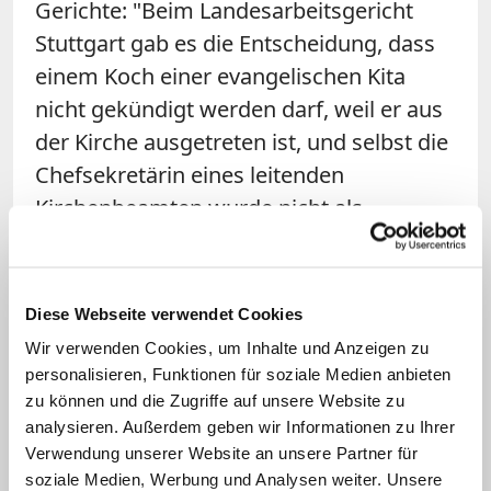
Gerichte: "Beim Landesarbeitsgericht
Stuttgart gab es die Entscheidung, dass
einem Koch einer evangelischen Kita
nicht gekündigt werden darf, weil er aus
der Kirche ausgetreten ist, und selbst die
Chefsekretärin eines leitenden
Kirchenbeamten wurde nicht als
Tendenzträgerin angesehen", betont
Reichold.
Diese Webseite verwendet Cookies
Auch das Bundesverfassungsgericht, das
Wir verwenden Cookies, um Inhalte und Anzeigen zu
im Chefarzt-Fall
2014 noch die In­ter­es­sen
personalisieren, Funktionen für soziale Medien anbieten
des kirch­li­chen Ar­beit­ge­bers durch das
zu können und die Zugriffe auf unsere Website zu
Bundesarbeitsgericht nicht aus­rei­chend
analysieren. Außerdem geben wir Informationen zu Ihrer
Verwendung unserer Website an unsere Partner für
stark ge­wich­tet gesehen hatte
, werde
soziale Medien, Werbung und Analysen weiter. Unsere