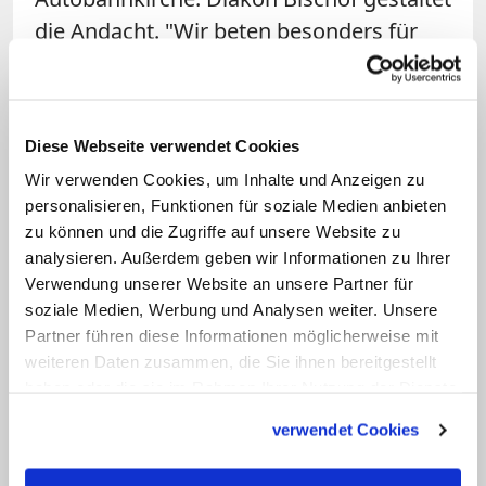
die Andacht. "Wir beten besonders für
die in diesem Jahr auf der Straße
getöteten Menschen und deren
Familien.", sagt Bischof. Alle Namen der
Diese Webseite verwendet Cookies
Verstorbenen werden laut vorgelesen
Wir verwenden Cookies, um Inhalte und Anzeigen zu
und ins Gebet genommen, so der
personalisieren, Funktionen für soziale Medien anbieten
Diakon. Der
Gottesdienst
soll aber auch
zu können und die Zugriffe auf unsere Website zu
eine Mahnung an alle Fahrer sein,
analysieren. Außerdem geben wir Informationen zu Ihrer
Verwendung unserer Website an unsere Partner für
umsichtig und vorsichtig auf die Straße
soziale Medien, Werbung und Analysen weiter. Unsere
zurückzukehren. Daher mache er nach
Partner führen diese Informationen möglicherweise mit
dem Gottesdienst meist eine
weiteren Daten zusammen, die Sie ihnen bereitgestellt
Autosegnung. Er
segne
jedoch vielmehr
haben oder die sie im Rahmen Ihrer Nutzung der Dienste
gesammelt haben.
die Fahrerinnen und Fahrer, damit sie heil
verwendet Cookies
und gesund ankommen. Verteilt werden