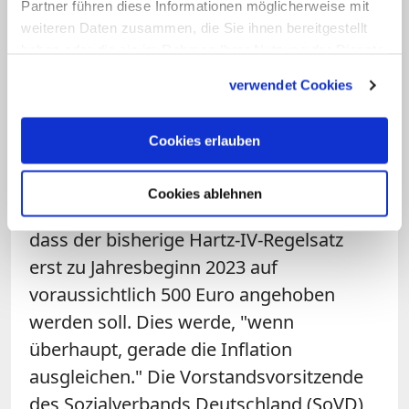
Partner führen diese Informationen möglicherweise mit
Präsidentin Verena Bentele.
weiteren Daten zusammen, die Sie ihnen bereitgestellt
Kinderzuschlag und Wohngeld dürften
haben oder die sie im Rahmen Ihrer Nutzung der Dienste
gesammelt haben.
"auf keinen Fall miteinander verrechnet
verwendet Cookies
werden".
Cookies erlauben
Der Hauptgeschäftsführer des
Paritätischen Wohlfahrtsverbands, Ulrich
Cookies ablehnen
Schneider, zeigte sich entsetzt darüber,
dass der bisherige Hartz-IV-Regelsatz
erst zu Jahresbeginn 2023 auf
voraussichtlich 500 Euro angehoben
werden soll. Dies werde, "wenn
überhaupt, gerade die Inflation
ausgleichen." Die Vorstandsvorsitzende
des Sozialverbands Deutschland (SoVD)