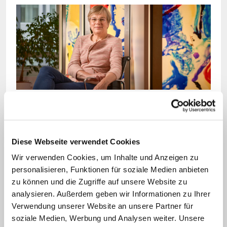
Bild: © Jannis Chavakis/KNA
Eva Maria Welskop-Deffaa ist die Präsidentin des
Deutschen Caritasverbands.
Diese Webseite verwendet Cookies
Wir verwenden Cookies, um Inhalte und Anzeigen zu
Nach Einschätzung des Sozialverbandes
personalisieren, Funktionen für soziale Medien anbieten
VdK fehlt neben dem Strom- ein
zu können und die Zugriffe auf unsere Website zu
Gaspreisdeckel. Zusätzlich müsse die
analysieren. Außerdem geben wir Informationen zu Ihrer
Verwendung unserer Website an unsere Partner für
Kindergrundsicherung "schnell und
soziale Medien, Werbung und Analysen weiter. Unsere
unbürokratisch" kommen, forderte VdK-