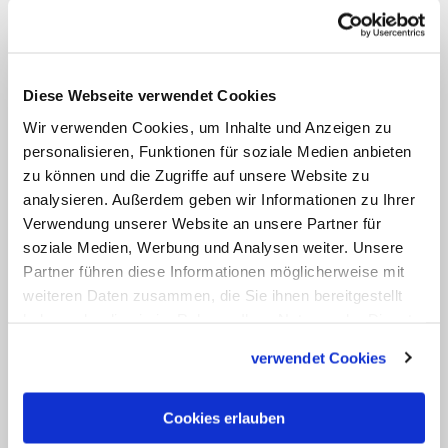
Als Neumann und der Fürstbischof
merken, was geschehen ist, ist es zu
spät. Der Baumeister passt seine Pläne
Diese Webseite verwendet Cookies
an. Bis zu seinem Tod 1753 beaufsichtigt
Wir verwenden Cookies, um Inhalte und Anzeigen zu
er den Bau, sein Schüler Johannes
personalisieren, Funktionen für soziale Medien anbieten
Thomas Nißler vollendet die Kirche. Der
zu können und die Zugriffe auf unsere Website zu
analysieren. Außerdem geben wir Informationen zu Ihrer
Wessobrunner Künstlertrupp mit dem
Verwendung unserer Website an unsere Partner für
Augsburger Johann Michael Feichtmayr
soziale Medien, Werbung und Analysen weiter. Unsere
an der Spitze schaffen die Stuckaturen
Partner führen diese Informationen möglicherweise mit
und Altäre, für die Innenausmalung und
weiteren Daten zusammen, die Sie ihnen bereitgestellt
haben oder die sie im Rahmen Ihrer Nutzung der Dienste
Altarbilder zeichnet der kurfürstliche
gesammelt haben.
Hofmaler Guiseppe Appiani
verwendet Cookies
verantwortlich. 1772 wird das Gotteshaus
eingeweiht. 1897 wurde sie von Papst
Cookies erlauben
Leo XIII. zur
Basilika
ernannt.