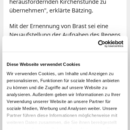
herausfordernden Kirchenstunde zu
übernehmen", erklärte Bätzing.
Mit der Ernennung von Brast sei eine
Neuaufstellung der Aufgaben des Regens
verbunden. Der Regens leite künftig nicht
mehr die Abteilung Personalausbildung
und habe auch nicht mehr die Leitung
Diese Webseite verwendet Cookies
des Priesterseminars als Tagungshaus
Wir verwenden Cookies, um Inhalte und Anzeigen zu
inne. Brast werde sich "um die Auswahl,
personalisieren, Funktionen für soziale Medien anbieten
Begleitung und Beurteilung der
zu können und die Zugriffe auf unsere Website zu
Priesterkandidaten und Kapläne in der
analysieren. Außerdem geben wir Informationen zu Ihrer
Verwendung unserer Website an unsere Partner für
Diözese sorgen", hieß es.
soziale Medien, Werbung und Analysen weiter. Unsere
Partner führen diese Informationen möglicherweise mit
Offiziell wird Brast am 7. Dezember als
weiteren Daten zusammen, die Sie ihnen bereitgestellt
Regens eingeführt. Er stammt aus dem
haben oder die sie im Rahmen Ihrer Nutzung der Dienste