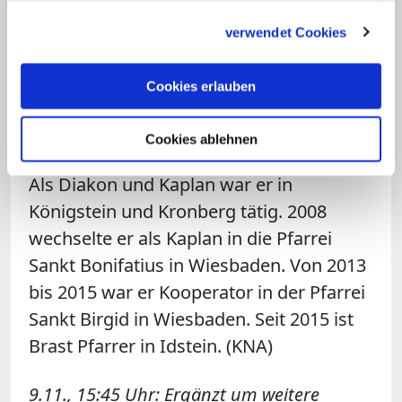
Westerwald und studierte Philosophie
gesammelt haben.
verwendet Cookies
und Theologie an der Hochschule Sankt
Georgen in Frankfurt und in Innsbruck.
Cookies erlauben
2005 absolvierte er ein dreimonatiges
Praktikum im Bistum Kumbo in
Cookies ablehnen
Kamerun, der Partnerdiözese Limburgs.
Als Diakon und Kaplan war er in
Königstein und Kronberg tätig. 2008
wechselte er als Kaplan in die Pfarrei
Sankt Bonifatius in Wiesbaden. Von 2013
bis 2015 war er Kooperator in der Pfarrei
Sankt Birgid in Wiesbaden. Seit 2015 ist
Brast Pfarrer in Idstein. (KNA)
9.11., 15:45 Uhr: Ergänzt um weitere