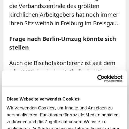
die Verbandszentrale des größten
kirchlichen Arbeitgebers hat noch immer
ihren Sitz weitab in Freiburg im Breisgau.
Frage nach Berlin-Umzug könnte sich
stellen
Auch die Bischofskonferenz ist seit dem
Jahr 2000 durch das Katholische Büro
(offiziell: Kommissariat der deutschen
Bischöfe) vertreten, das die Bundespolitik
beobachtet und katholische Interessen
Diese Webseite verwendet Cookies
vertritt. Dabei ist der Leiter des Büros,
Wir verwenden Cookies, um Inhalte und Anzeigen zu
Karl Jüsten, bei den Mitarbeitern des
personalisieren, Funktionen für soziale Medien anbieten
zu können und die Zugriffe auf unsere Website zu
politischen Betriebs auch als Seelsorger
analysieren. Außerdem geben wir Informationen zu Ihrer