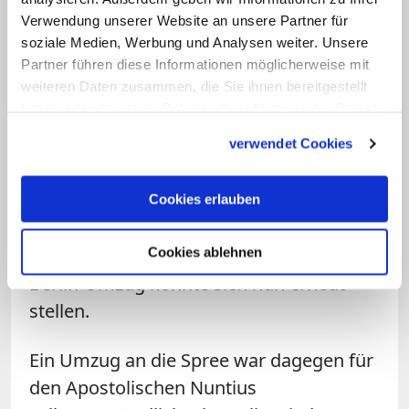
gefragt. Ein Wechsel des personell
Verwendung unserer Website an unsere Partner für
breiter aufgestellten Bonner
soziale Medien, Werbung und Analysen weiter. Unsere
"Sekretariats der Deutschen
Partner führen diese Informationen möglicherweise mit
weiteren Daten zusammen, die Sie ihnen bereitgestellt
Bischofskonferenz" kam im selben Jahr
haben oder die sie im Rahmen Ihrer Nutzung der Dienste
nach knapper Abstimmung im Episkopat
gesammelt haben.
nicht zustande, weil eine Stimme zur
verwendet Cookies
Zweidrittelmehrheit fehlte. Das
Sekretariat blieb in Bonn, findet dort aber
Cookies erlauben
nur selten Ansprechpartner aus Politik
und Verbänden. Die Frage nach einem
Cookies ablehnen
Berlin-Umzug könnte sich nun erneut
stellen.
Ein Umzug an die Spree war dagegen für
den Apostolischen Nuntius