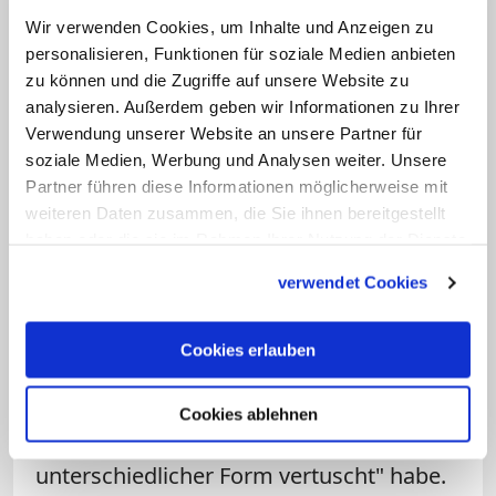
den Tod seines Vorgängers abgewartet,
Wir verwenden Cookies, um Inhalte und Anzeigen zu
bevor er diesen radikalen Kurswechsel
personalisieren, Funktionen für soziale Medien anbieten
umsetzte; denn letztlich bedeute er einen
zu können und die Zugriffe auf unsere Website zu
analysieren. Außerdem geben wir Informationen zu Ihrer
offenen Bruch mit dem Lebenswerk von
Verwendung unserer Website an unsere Partner für
Kardinal Ratzinger.
soziale Medien, Werbung und Analysen weiter. Unsere
Partner führen diese Informationen möglicherweise mit
Aber nicht nur von konservativer Seite
weiteren Daten zusammen, die Sie ihnen bereitgestellt
wird die Personalie Fernandez kritisiert.
haben oder die sie im Rahmen Ihrer Nutzung der Dienste
gesammelt haben.
In Argentinien schrieb die linksradikale
verwendet Cookies
Zeitung "La Izquierda Diario" nach der
Ernennung, es gebe in der Amtszeit von
Cookies erlauben
Fernandez als Erzbischof von La Plata
mindestens elf Fälle von sexuellem
Cookies ablehnen
Missbrauch
durch Priester, die er "in
unterschiedlicher Form vertuscht" habe.