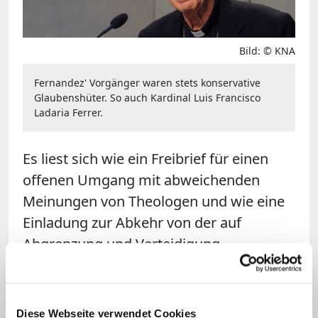
Bild: © KNA
Fernandez' Vorgänger waren stets konservative
Glaubenshüter. So auch Kardinal Luis Francisco
Ladaria Ferrer.
Es liest sich wie ein Freibrief für einen
offenen Umgang mit abweichenden
Meinungen von Theologen und wie eine
Einladung zur Abkehr von der auf
Abgrenzung und Verteidigung
eingestellten Linie der Glaubensbehörde.
In konservativen Kommentaren wurde
deshalb gemutmaßt, Franziskus habe
Diese Webseite verwendet Cookies