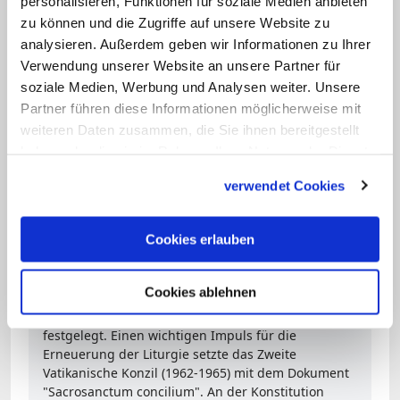
personalisieren, Funktionen für soziale Medien anbieten
zwischen dem 7. und 13. Januar. Die
zu können und die Zugriffe auf unsere Website zu
Kirche feiert dann die "Taufe des Herrn",
analysieren. Außerdem geben wir Informationen zu Ihrer
mit der Jesus öffentliches Auftreten
Verwendung unserer Website an unsere Partner für
beginnt. Während bis dahin die
soziale Medien, Werbung und Analysen weiter. Unsere
Partner führen diese Informationen möglicherweise mit
liturgische Farbe festliches Weiß ist,
weiteren Daten zusammen, die Sie ihnen bereitgestellt
ziehen Geistliche tags darauf in Grün in
haben oder die sie im Rahmen Ihrer Nutzung der Dienste
die Kirche ein, der Farbe für gewöhnliche
gesammelt haben.
verwendet Cookies
Sonn- und Werktage.
Cookies erlauben
Stichwort "Liturgiereform"
Eine Liturgiereform beschreibt die Erneuerung
Cookies ablehnen
gottesdienstlicher Ordnungen, Texte, Handlungen
und Zeichen. Sie wird grundsätzlich vom Papst
festgelegt. Einen wichtigen Impuls für die
Erneuerung der Liturgie setzte das Zweite
Vatikanische Konzil (1962-1965) mit dem Dokument
"Sacrosanctum concilium". An der Konstitution