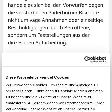
handele es sich bei den Vorwürfen gegen
die verstorbenen Paderborner Bischöfe
nicht um vage Annahmen oder einseitige
Beschuldigungen durch Betroffene,
sondern um Feststellungen aus der
diözesanen Aufarbeitung.
Norpoth warf Kaschner vor, als
Verantwortliche auf einer exponierten
Position in der katholischen Kirche
Diese Webseite verwendet Cookies
gefangen zu sein "im Machtsystem
dieser absolutistisch verfassten Kirche",
Wir verwenden Cookies, um Inhalte und Anzeigen zu
personalisieren, Funktionen für soziale Medien anbieten
weil sie in ihrem Text "ohne jede
zu können und die Zugriffe auf unsere Website zu
Bezugnahme auf die inzwischen sehr
analysieren. Außerdem geben wir Informationen zu Ihrer
breite analytische Basis zum
Verwendung unserer Website an unsere Partner für