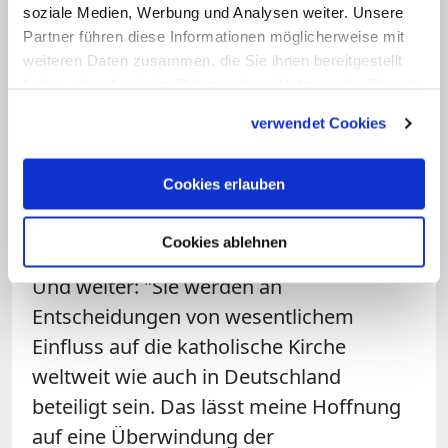
Missbrauchsgeschehen und zu den
soziale Medien, Werbung und Analysen weiter. Unsere
Partner führen diese Informationen möglicherweise mit
Ursachen sexualisierter Gewalt"
weiteren Daten zusammen, die Sie ihnen bereitgestellt
argumentiere. Sein Entsetzen sei umso
haben oder die sie im Rahmen Ihrer Nutzung der Dienste
größer, als die Generalsekretärin der
gesammelt haben.
verwendet Cookies
nordischen Bischöfe "mit einer solchen
Haltung"
im Herbst dieses Jahres Teil der
Cookies erlauben
Weltsynode sein
und dort – anders als
beispielsweise die Opfer sexualisierter
Cookies ablehnen
Gewalt – Sitz und Stimme haben werde.
Und weiter: "Sie werden an
Entscheidungen von wesentlichem
Einfluss auf die katholische Kirche
weltweit wie auch in Deutschland
beteiligt sein. Das lässt meine Hoffnung
auf eine Überwindung der